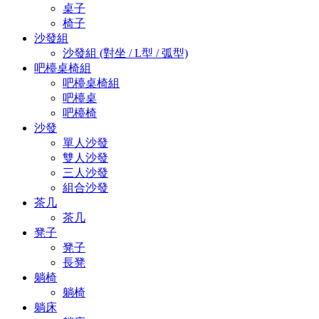
桌子
椅子
沙發組
沙發組 (對坐 / L型 / 弧型)
吧檯桌椅組
吧檯桌椅組
吧檯桌
吧檯椅
沙發
單人沙發
雙人沙發
三人沙發
組合沙發
茶几
茶几
凳子
凳子
長凳
躺椅
躺椅
躺床