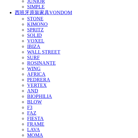
JUNIOR
SIMPLE
西班牙原裝家具VONDOM
STONE
KIMONO
SPRITZ
SOLID
VOXEL
IBIZA
WALL STREET
SURF
ROSINANTE
WING
AFRICA
PEDRERA
VERTEX
AND
BIOPHILIA
BLOW
F3
FAZ
FIESTA
FRAME
LAVA
MOMA