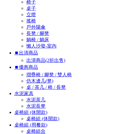
椅子
桌子
立燈
搖椅
戶外陽傘
長凳 / 腳凳
躺椅 / 躺床
懶人沙發-室內
⏹︎出清商品
出清商品(2折出售)
⏹︎優惠商品
摺疊椅 / 腳凳 / 雙人椅
仿木邊几(凳)
桌 / 茶几 / 椅 / 長凳
水泥家具
水泥茶几
水泥長凳
桌椅組 (休閒款)
桌椅組 (休閒款)
桌椅組 (用餐款)
桌椅組合