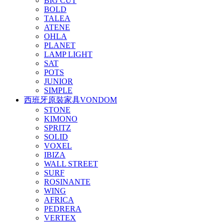
BIG CUT
BOLD
TALEA
ATENE
OHLA
PLANET
LAMP LIGHT
SAT
POTS
JUNIOR
SIMPLE
西班牙原裝家具VONDOM
STONE
KIMONO
SPRITZ
SOLID
VOXEL
IBIZA
WALL STREET
SURF
ROSINANTE
WING
AFRICA
PEDRERA
VERTEX