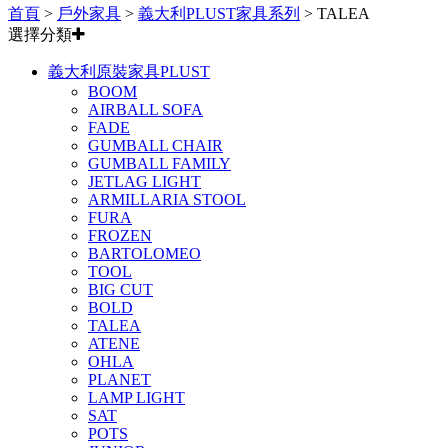
首頁
>
戶外家具
>
義大利PLUST家具系列
>
TALEA
選擇分類
義大利原裝家具PLUST
BOOM
AIRBALL SOFA
FADE
GUMBALL CHAIR
GUMBALL FAMILY
JETLAG LIGHT
ARMILLARIA STOOL
FURA
FROZEN
BARTOLOMEO
TOOL
BIG CUT
BOLD
TALEA
ATENE
OHLA
PLANET
LAMP LIGHT
SAT
POTS