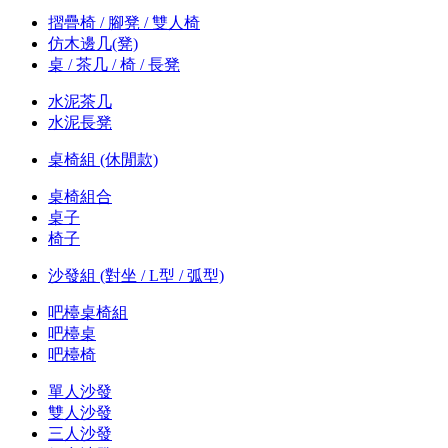
摺疊椅 / 腳凳 / 雙人椅
仿木邊几(凳)
桌 / 茶几 / 椅 / 長凳
水泥茶几
水泥長凳
桌椅組 (休閒款)
桌椅組合
桌子
椅子
沙發組 (對坐 / L型 / 弧型)
吧檯桌椅組
吧檯桌
吧檯椅
單人沙發
雙人沙發
三人沙發