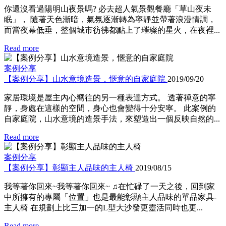
你還沒看過陽明山夜景嗎? 必去超人氣景觀餐廳「草山夜未
眠」， 隨著天色漸暗，氣氛逐漸轉為寧靜並帶著浪漫情調，
而當夜幕低垂，整個城市彷彿都點上了璀璨的星火，在夜裡...
Read more
案例分享
【案例分享】山水意境造景，愜意的自家庭院
2019/09/20
家居環境是屋主內心嚮往的另一種表達方式。 透著禪意的寧
靜，身處在這樣的空間，身心也會變得十分安寧。 此案例的
自家庭院，山水意境的造景手法，來塑造出一個反映自然的...
Read more
案例分享
【案例分享】彰顯主人品味的主人椅
2019/08/15
我等著你回來~我等著你回來~ ♫在忙碌了一天之後，回到家
中所擁有的專屬「位置」也是最能彰顯主人品味的單品家具-
主人椅 在規劃上比三加一的L型大沙發更靈活同時也更...
Read more