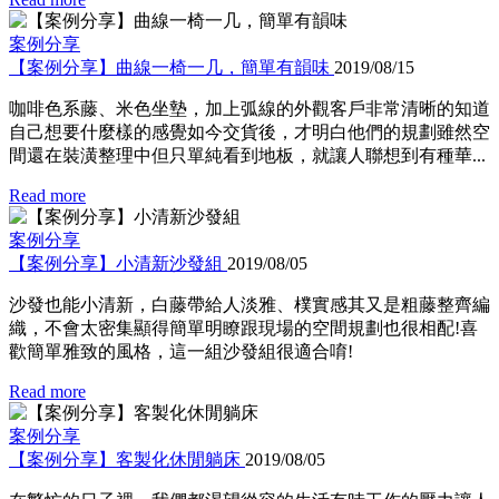
案例分享
【案例分享】曲線一椅一几，簡單有韻味
2019/08/15
咖啡色系藤、米色坐墊，加上弧線的外觀客戶非常清晰的知道
自己想要什麼樣的感覺如今交貨後，才明白他們的規劃雖然空
間還在裝潢整理中但只單純看到地板，就讓人聯想到有種華...
Read more
案例分享
【案例分享】小清新沙發組
2019/08/05
沙發也能小清新，白藤帶給人淡雅、樸實感其又是粗藤整齊編
織，不會太密集顯得簡單明瞭跟現場的空間規劃也很相配!喜
歡簡單雅致的風格，這一組沙發組很適合唷!
Read more
案例分享
【案例分享】客製化休閒躺床
2019/08/05