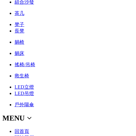
組合沙發
茶几
凳子
長凳
躺椅
躺床
搖椅/吊椅
救生椅
LED立燈
LED吊燈
戶外陽傘
MENU
回首頁