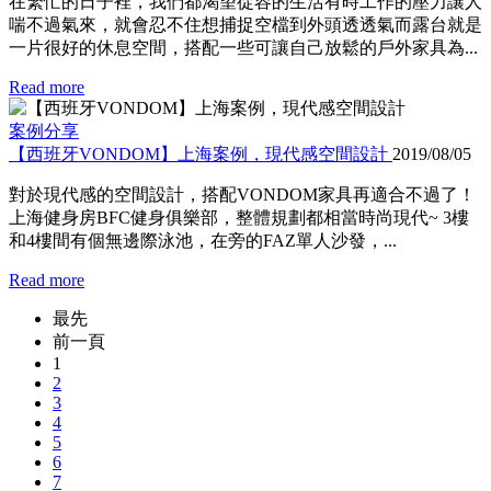
在繁忙的日子裡，我們都渴望從容的生活有時工作的壓力讓人
喘不過氣來，就會忍不住想捕捉空檔到外頭透透氣而露台就是
一片很好的休息空間，搭配一些可讓自己放鬆的戶外家具為...
Read more
案例分享
【西班牙VONDOM】上海案例，現代感空間設計
2019/08/05
對於現代感的空間設計，搭配VONDOM家具再適合不過了！
上海健身房BFC健身俱樂部，整體規劃都相當時尚現代~ 3樓
和4樓間有個無邊際泳池，在旁的FAZ單人沙發，...
Read more
最先
前一頁
1
2
3
4
5
6
7