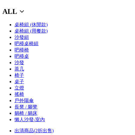
ALL
桌椅組 (休閒款)
桌椅組 (用餐款)
沙發組
吧檯桌椅組
吧檯椅
吧檯桌
沙發
茶几
椅子
桌子
立燈
搖椅
戶外陽傘
長凳 / 腳凳
躺椅 / 躺床
懶人沙發-室內
出清商品(2折出售)