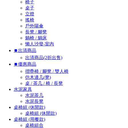
椅子
桌子
立燈
搖椅
戶外陽傘
長凳 / 腳凳
躺椅 / 躺床
懶人沙發-室內
⏹︎出清商品
出清商品(2折出售)
⏹︎優惠商品
摺疊椅 / 腳凳 / 雙人椅
仿木邊几(凳)
桌 / 茶几 / 椅 / 長凳
水泥家具
水泥茶几
水泥長凳
桌椅組 (休閒款)
桌椅組 (休閒款)
桌椅組 (用餐款)
桌椅組合