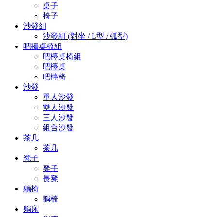
桌子
椅子
沙發組
沙發組 (對坐 / L型 / 弧型)
吧檯桌椅組
吧檯桌椅組
吧檯桌
吧檯椅
沙發
單人沙發
雙人沙發
三人沙發
組合沙發
茶几
茶几
凳子
凳子
長凳
躺椅
躺椅
躺床