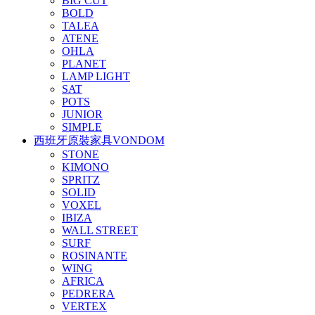
BIG CUT
BOLD
TALEA
ATENE
OHLA
PLANET
LAMP LIGHT
SAT
POTS
JUNIOR
SIMPLE
西班牙原裝家具VONDOM
STONE
KIMONO
SPRITZ
SOLID
VOXEL
IBIZA
WALL STREET
SURF
ROSINANTE
WING
AFRICA
PEDRERA
VERTEX