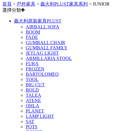
首頁
>
戶外家具
>
義大利PLUST家具系列
>
JUNIOR
選擇分類
義大利原裝家具PLUST
AIRBALL SOFA
BOOM
FADE
GUMBALL CHAIR
GUMBALL FAMILY
JETLAG LIGHT
ARMILLARIA STOOL
FURA
FROZEN
BARTOLOMEO
TOOL
BIG CUT
BOLD
TALEA
ATENE
OHLA
PLANET
LAMP LIGHT
SAT
POTS