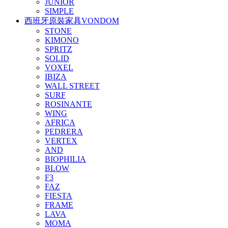
JUNIOR
SIMPLE
西班牙原裝家具VONDOM
STONE
KIMONO
SPRITZ
SOLID
VOXEL
IBIZA
WALL STREET
SURF
ROSINANTE
WING
AFRICA
PEDRERA
VERTEX
AND
BIOPHILIA
BLOW
F3
FAZ
FIESTA
FRAME
LAVA
MOMA