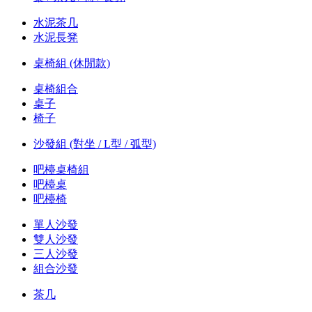
水泥茶几
水泥長凳
桌椅組 (休閒款)
桌椅組合
桌子
椅子
沙發組 (對坐 / L型 / 弧型)
吧檯桌椅組
吧檯桌
吧檯椅
單人沙發
雙人沙發
三人沙發
組合沙發
茶几