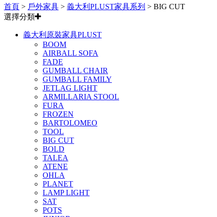
首頁
>
戶外家具
>
義大利PLUST家具系列
>
BIG CUT
選擇分類
義大利原裝家具PLUST
BOOM
AIRBALL SOFA
FADE
GUMBALL CHAIR
GUMBALL FAMILY
JETLAG LIGHT
ARMILLARIA STOOL
FURA
FROZEN
BARTOLOMEO
TOOL
BIG CUT
BOLD
TALEA
ATENE
OHLA
PLANET
LAMP LIGHT
SAT
POTS