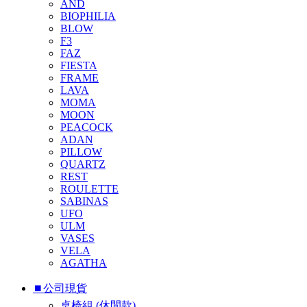
AND
BIOPHILIA
BLOW
F3
FAZ
FIESTA
FRAME
LAVA
MOMA
MOON
PEACOCK
ADAN
PILLOW
QUARTZ
REST
ROULETTE
SABINAS
UFO
ULM
VASES
VELA
AGATHA
⏹︎公司現貨
桌椅組 (休閒款)