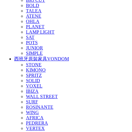
BIG CUT
BOLD
TALEA
ATENE
OHLA
PLANET
LAMP LIGHT
SAT
POTS
JUNIOR
SIMPLE
西班牙原裝家具VONDOM
STONE
KIMONO
SPRITZ
SOLID
VOXEL
IBIZA
WALL STREET
SURF
ROSINANTE
WING
AFRICA
PEDRERA
VERTEX