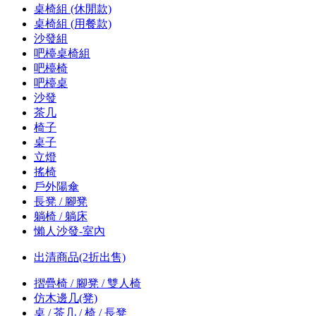
桌椅組 (休閒款)
桌椅組 (用餐款)
沙發組
吧檯桌椅組
吧檯椅
吧檯桌
沙發
茶几
椅子
桌子
立燈
搖椅
戶外陽傘
長凳 / 腳凳
躺椅 / 躺床
懶人沙發-室內
出清商品(2折出售)
摺疊椅 / 腳凳 / 雙人椅
仿木邊几(凳)
桌 / 茶几 / 椅 / 長凳