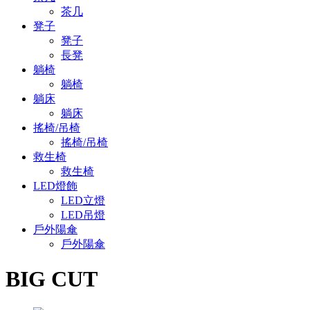
茶几
凳子
凳子
長凳
躺椅
躺椅
躺床
躺床
搖椅/吊椅
搖椅/吊椅
救生椅
救生椅
LED燈飾
LED立燈
LED吊燈
戶外陽傘
戶外陽傘
BIG CUT