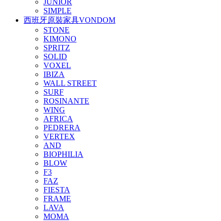
JUNIOR
SIMPLE
西班牙原裝家具VONDOM
STONE
KIMONO
SPRITZ
SOLID
VOXEL
IBIZA
WALL STREET
SURF
ROSINANTE
WING
AFRICA
PEDRERA
VERTEX
AND
BIOPHILIA
BLOW
F3
FAZ
FIESTA
FRAME
LAVA
MOMA