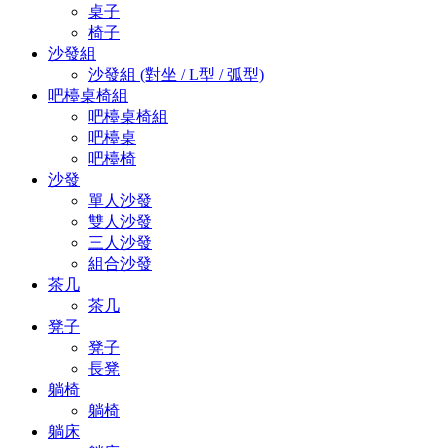
桌子
椅子
沙發組
沙發組 (對坐 / L型 / 弧型)
吧檯桌椅組
吧檯桌椅組
吧檯桌
吧檯椅
沙發
單人沙發
雙人沙發
三人沙發
組合沙發
茶几
茶几
凳子
凳子
長凳
躺椅
躺椅
躺床