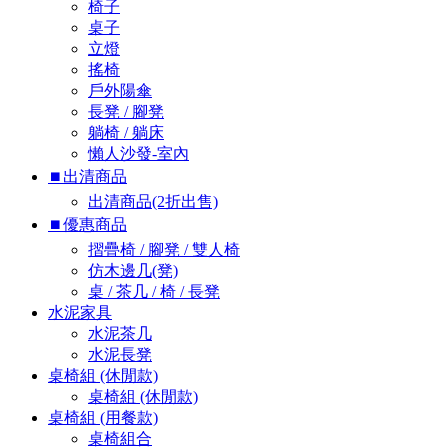
椅子
桌子
立燈
搖椅
戶外陽傘
長凳 / 腳凳
躺椅 / 躺床
懶人沙發-室內
⏹︎出清商品
出清商品(2折出售)
⏹︎優惠商品
摺疊椅 / 腳凳 / 雙人椅
仿木邊几(凳)
桌 / 茶几 / 椅 / 長凳
水泥家具
水泥茶几
水泥長凳
桌椅組 (休閒款)
桌椅組 (休閒款)
桌椅組 (用餐款)
桌椅組合