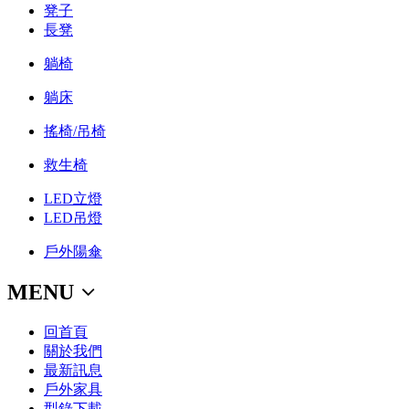
凳子
長凳
躺椅
躺床
搖椅/吊椅
救生椅
LED立燈
LED吊燈
戶外陽傘
MENU
回首頁
關於我們
最新訊息
戶外家具
型錄下載