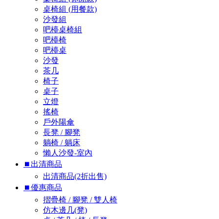
桌椅組 (用餐款)
沙發組
吧檯桌椅組
吧檯椅
吧檯桌
沙發
茶几
椅子
桌子
立燈
搖椅
戶外陽傘
長凳 / 腳凳
躺椅 / 躺床
懶人沙發-室內
⏹︎出清商品
出清商品(2折出售)
⏹︎優惠商品
摺疊椅 / 腳凳 / 雙人椅
仿木邊几(凳)