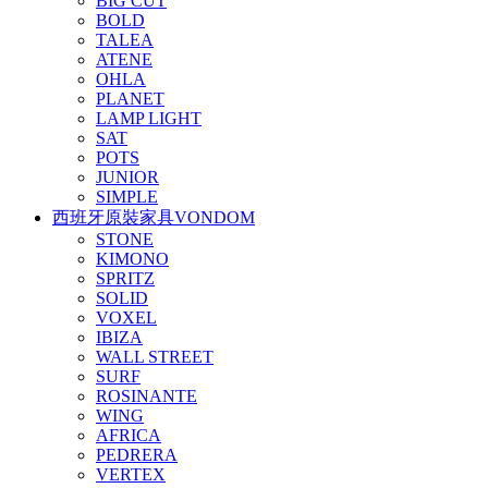
BIG CUT
BOLD
TALEA
ATENE
OHLA
PLANET
LAMP LIGHT
SAT
POTS
JUNIOR
SIMPLE
西班牙原裝家具VONDOM
STONE
KIMONO
SPRITZ
SOLID
VOXEL
IBIZA
WALL STREET
SURF
ROSINANTE
WING
AFRICA
PEDRERA
VERTEX