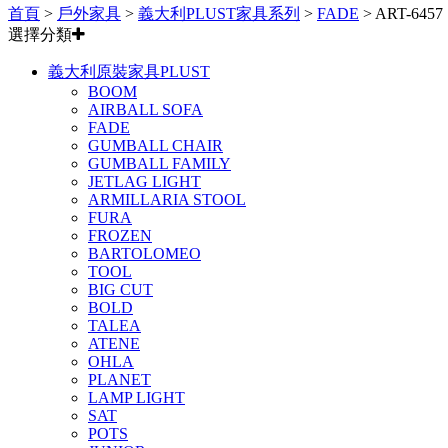
首頁
>
戶外家具
>
義大利PLUST家具系列
>
FADE
>
ART-6457
選擇分類
義大利原裝家具PLUST
BOOM
AIRBALL SOFA
FADE
GUMBALL CHAIR
GUMBALL FAMILY
JETLAG LIGHT
ARMILLARIA STOOL
FURA
FROZEN
BARTOLOMEO
TOOL
BIG CUT
BOLD
TALEA
ATENE
OHLA
PLANET
LAMP LIGHT
SAT
POTS