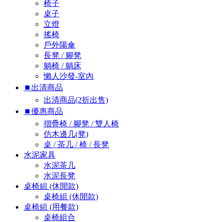
椅子
桌子
立燈
搖椅
戶外陽傘
長凳 / 腳凳
躺椅 / 躺床
懶人沙發-室內
⏹︎出清商品
出清商品(2折出售)
⏹︎優惠商品
摺疊椅 / 腳凳 / 雙人椅
仿木邊几(凳)
桌 / 茶几 / 椅 / 長凳
水泥家具
水泥茶几
水泥長凳
桌椅組 (休閒款)
桌椅組 (休閒款)
桌椅組 (用餐款)
桌椅組合