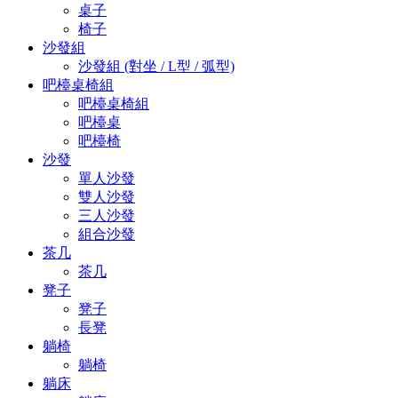
桌子
椅子
沙發組
沙發組 (對坐 / L型 / 弧型)
吧檯桌椅組
吧檯桌椅組
吧檯桌
吧檯椅
沙發
單人沙發
雙人沙發
三人沙發
組合沙發
茶几
茶几
凳子
凳子
長凳
躺椅
躺椅
躺床