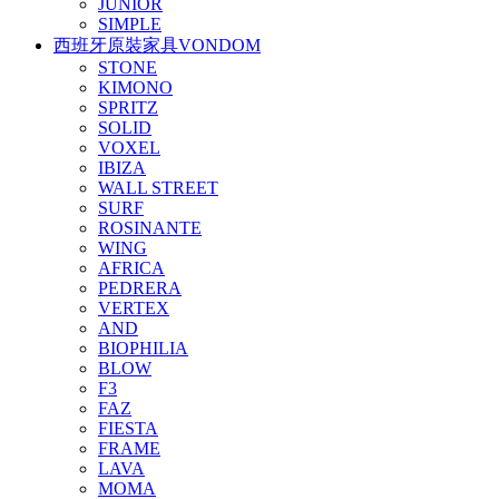
JUNIOR
SIMPLE
西班牙原裝家具VONDOM
STONE
KIMONO
SPRITZ
SOLID
VOXEL
IBIZA
WALL STREET
SURF
ROSINANTE
WING
AFRICA
PEDRERA
VERTEX
AND
BIOPHILIA
BLOW
F3
FAZ
FIESTA
FRAME
LAVA
MOMA